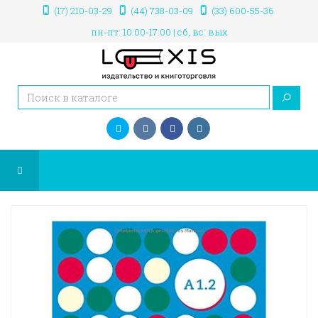
(17) 210-03-29
(44) 738-03-09
(33) 600-55-36
пн-пт: 10:00-17:00 | сб, вс: вых